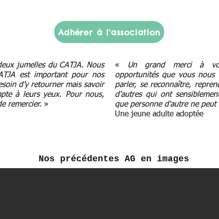
Adhérer à l'association
 deux jumelles du CATJA.
Nous
«
Un grand merci à vou
ATJA est important pour nos
opportunités que vous nous d
besoin d’y retourner mais savoir
parler, se reconnaître, repren
te à leurs yeux. Pour nous,
d'autres qui ont sensiblemen
de remercier
.
»
que personne d'autre ne peut
Une jeune adulte adoptée
Nos précédentes AG en images