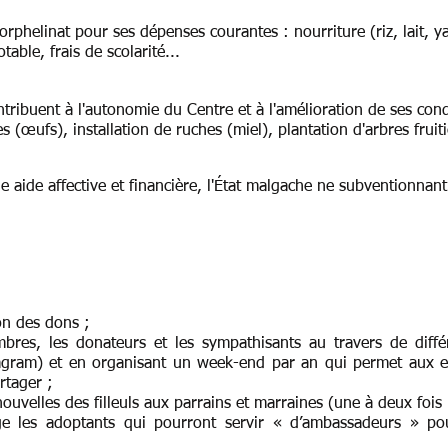
'orphelinat pour ses dépenses courantes : nourriture (riz, lait, y
table, frais de scolarité...
ntribue
nt à l'autonomie du Centre et à l'amélioration de ses condi
 (œufs), installation de ruches (miel), plantation d'arbres fruiti
 aide affective et financière, l'État malgache ne subventionnant
on des dons ;
mbres, les donateurs et les sympathisants au travers de diffé
gram) et en organisant un week-end par an qui permet aux en
rtager ;
uvelles des filleuls aux parrains et marraines (une à deux fois 
age les adoptants qui pourront servir « d’ambassadeurs » pou