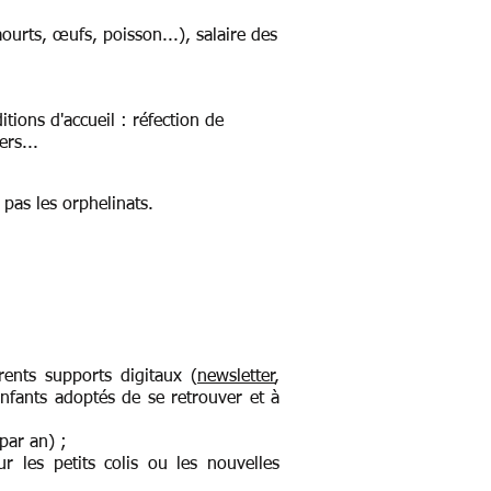
aourts, œufs, poisson...), salaire des
tions d'accueil : réfection de
ers...
 pas les orphelinats.
rents supports digitaux (
newsletter
,
fants adoptés de se retrouver et à
par an) ;
r les petits colis ou les nouvelles