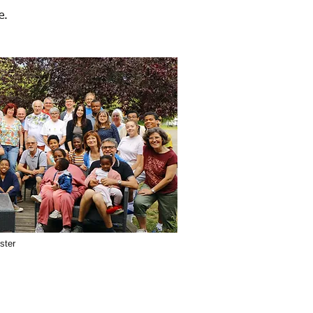
e.
ster