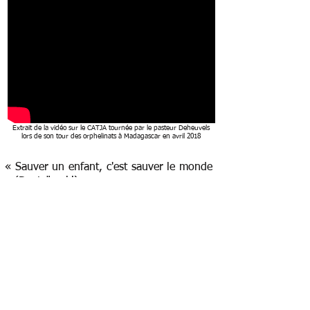
​Extrait de la vidéo sur le CATJA tournée par le pasteur Deheuvels
lors de son tour des orphelinats à Madagascar en avril 2018
«
Sauver un enfant, c'est sauver le monde
» (Dostoïevski)
Les enfants portent en eux l’avenir de leur
pays. Les parrainer, c’est leur ouvrir les
portes vers une vie épanouie. Leur
permettre de manger, de se vêtir,
d'apprendre un métier : c'est vital. Leur
offrir un soutien affectif et spirituel, leur
faire sentir qu’ils ont de la valeur, qu’ils
comptent pour quelqu’un qui pense à eux
et leur apporte le soutien de la prière et