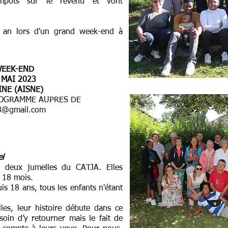
impôts sur le revenu et vont
 an lors d'un grand week-end à
WEEK-END
 MAI 2023
NE (AISNE)
ROGRAMME AUPRES DE
8@gmail.com
el
 deux jumelles du CATJA. Elles
, 18 mois.
s 18 ans, tous les enfants n'étant
les, leur histoire débute dans ce
soin d’y retourner mais le fait de