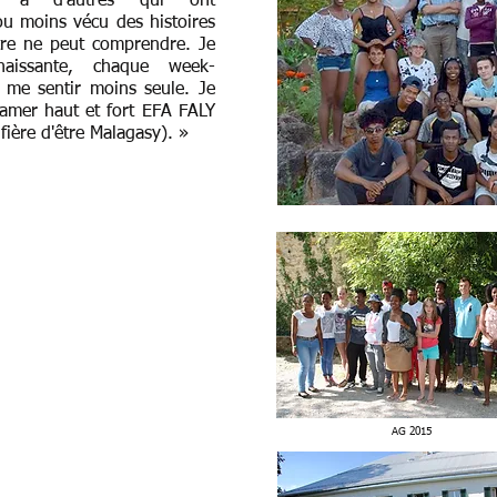
ier à d'autres qui ont
ou moins vécu des histoires
tre ne peut comprendre. Je
naissante, chaque week-
 me sentir moins seule. Je
lamer haut et fort EFA FALY
fière d'être Malagasy).
»
AG 2015