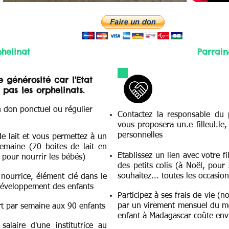
phelinat
Parrain
 générosité car l'Etat
as les orphelinats.
 don ponctuel ou régulier
Contactez la responsable du
vous proposera un.e filleul.le
personnelles
de lait et vous permettez à un
emaine (70 boites de lait en
Etablissez un lien avec votre fi
pour nourrir les bébés)
des pe
tits colis (à Noël, pou
souhaitez... toutes les occasio
nourrice, élément clé dans le
développement des enfants
Participez à ses frais de vie (no
par un virement mensuel du mon
rt par semaine aux 90 enfants
enfant à Madagascar coûte en
salaire d'une institutrice au